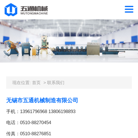
现在位置:
首页
>
联系我们
无锡市五通机械制造有限公司
手机：13961796968 13806198893
电话：0510-88270454
传真：0510-88276851