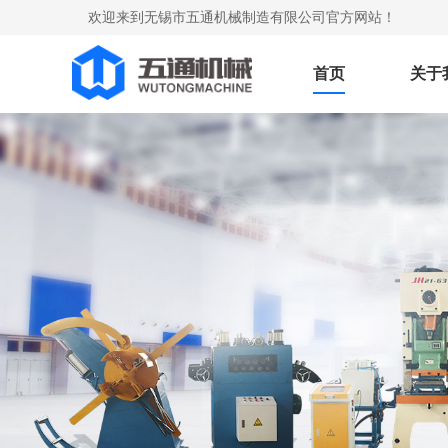
欢迎来到无锡市五通机械制造有限公司官方网站！
首页
关于