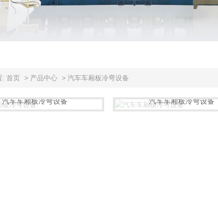
置:
首页
>
产品中心
>
汽车车厢板冷弯设备
汽车车厢板冷弯设备
汽车车厢板冷弯设备