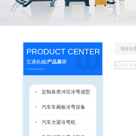
现在位
PRODUCT CENTER
五通机械/
产品展示
定制各类冲压冷弯成型
设备
汽车车厢板冷弯设备
汽车大梁冷弯机