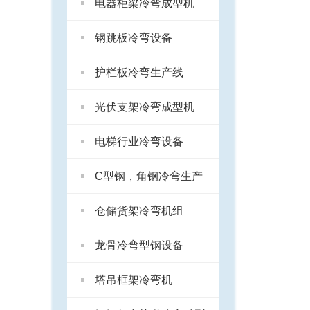
电器柜梁冷弯成型机
钢跳板冷弯设备
护栏板冷弯生产线
光伏支架冷弯成型机
电梯行业冷弯设备
C型钢，角钢冷弯生产
设备
仓储货架冷弯机组
龙骨冷弯型钢设备
塔吊框架冷弯机